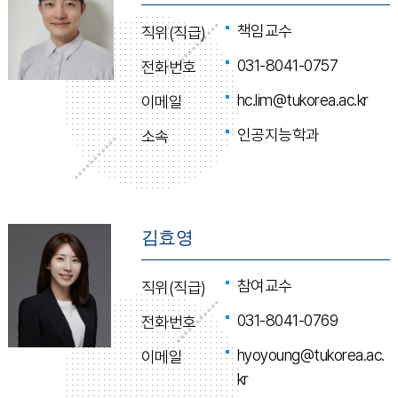
책임교수
직위(직급)
031-8041-0757
전화번호
hc.lim@tukorea.ac.kr
이메일
인공지능학과
소속
김효영
참여교수
직위(직급)
031-8041-0769
전화번호
hyoyoung@tukorea.ac.
이메일
kr