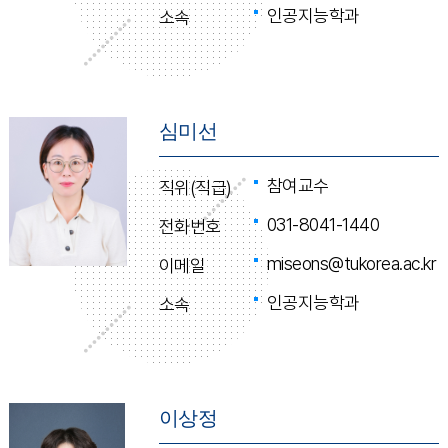
인공지능학과
소속
심미선
참여교수
직위(직급)
031-8041-1440
전화번호
miseons@tukorea.ac.kr
이메일
인공지능학과
소속
이상정