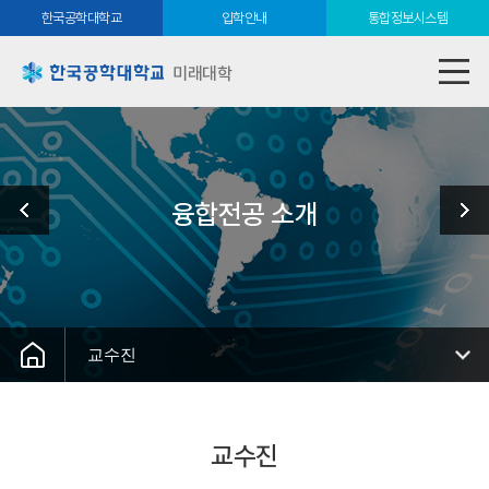
한국공학대학교
입학안내
통합정보시스템
미래대학
융합전공 소개
교수진
교수진