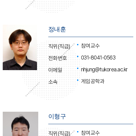
정내훈
참여교수
직위(직급)
031-8041-0563
전화번호
nhjung@tukorea.ac.kr
이메일
게임공학과
소속
이형구
참여교수
직위(직급)