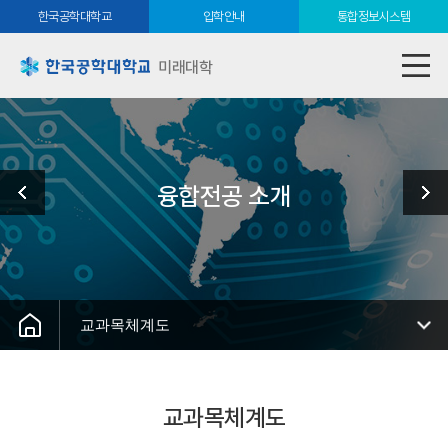
한국공학대학교
입학안내
통합정보시스템
미래대학
융합전공 소개
교과목체계도
교과목체계도