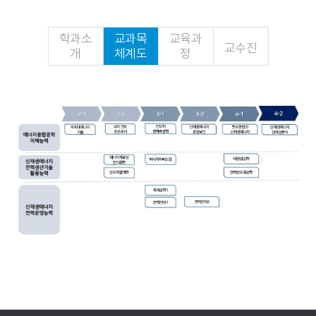
학과소
교과목
교육과
교수진
개
체계도
정