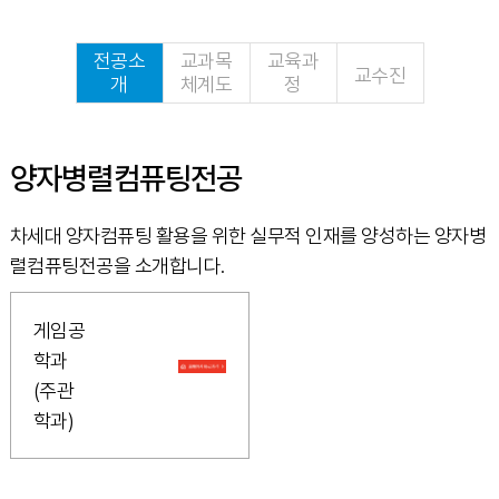
전공소
교과목
교육과
교수진
개
체계도
정
양자병렬컴퓨팅전공
차세대 양자컴퓨팅 활용을 위한 실무적 인재를 양성하는 양자병
렬컴퓨팅전공을 소개합니다.
게임공
학과
(주관
학과)