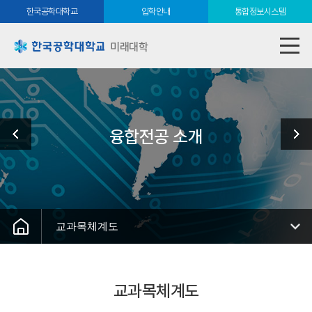
한국공학대학교
입학안내
통합정보시스템
미래대학
융합전공 소개
교과목체계도
교과목체계도