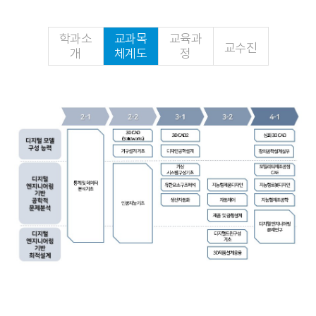
학과소
교과목
교육과
교수진
개
체계도
정