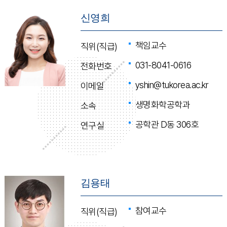
신영희
책임교수
직위(직급)
031-8041-0616
전화번호
yshin@tukorea.ac.kr
이메일
생명화학공학과
소속
공학관 D동 306호
연구실
김용태
참여교수
직위(직급)