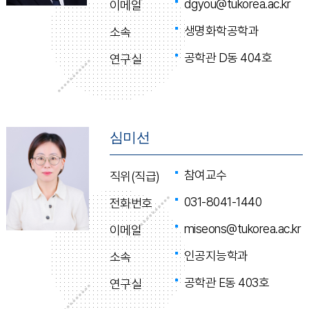
dgyou@tukorea.ac.kr
이메일
생명화학공학과
소속
공학관 D동 404호
연구실
심미선
참여교수
직위(직급)
031-8041-1440
전화번호
miseons@tukorea.ac.kr
이메일
인공지능학과
소속
공학관 E동 403호
연구실