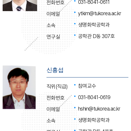
031-8041-0611
전화번호
ytkim@tukorea.ac.kr
이메일
생명화학공학과
소속
공학관 D동 307호
연구실
신흥섭
참여교수
직위(직급)
031-8041-0619
전화번호
hshin@tukorea.ac.kr
이메일
생명화학공학과
소속