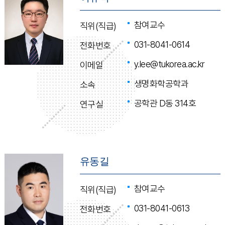
참여교수
직위(직급)
031-8041-0614
전화번호
y.lee@tukorea.ac.kr
이메일
생명화학공학과
소속
공학관 D동 314호
연구실
유동길
참여교수
직위(직급)
031-8041-0613
전화번호