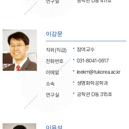
공학관 D동 411호
연구실
이강문
참여교수
직위(직급)
031-8041-0617
전화번호
leekm@tukorea.ac.kr
이메일
생명화학공학과
소속
공학관 D동 315호
연구실
이유석