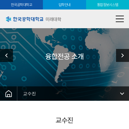
한국공학대학교
입학안내
통합정보시스템
미래대학
융합전공 소개
교수진
교수진