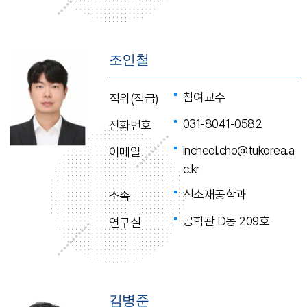
조인철
참여교수
직위(직급)
031-8041-0582
전화번호
incheol.cho@tukorea.a
이메일
c.kr
신소재공학과
소속
공학관 D동 209호
연구실
김병준