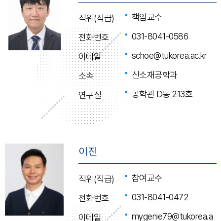
책임교수
직위(직급)
031-8041-0586
전화번호
schoe@tukorea.ac.kr
이메일
신소재공학과
소속
공학관 D동 213호
연구실
이진
참여교수
직위(직급)
031-8041-0472
전화번호
mygenie79@tukorea.a
이메일