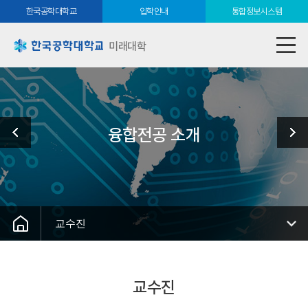
한국공학대학교
입학안내
통합정보시스템
미래대학
융합전공 소개
교수진
교수진