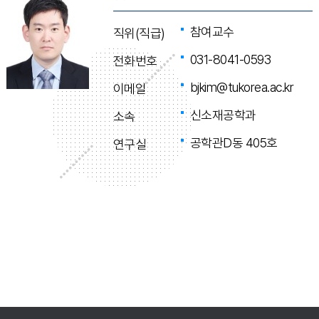
참여교수
직위(직급)
031-8041-0593
전화번호
bjkim@tukorea.ac.kr
이메일
신소재공학과
소속
공학관D동 405호
연구실