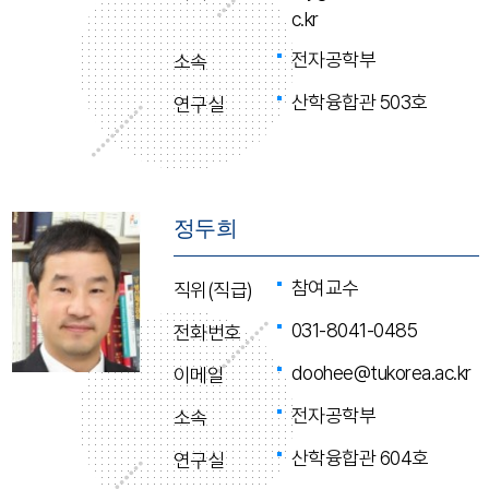
c.kr
전자공학부
소속
산학융합관 503호
연구실
정두희
참여교수
직위(직급)
031-8041-0485
전화번호
doohee@tukorea.ac.kr
이메일
전자공학부
소속
산학융합관 604호
연구실