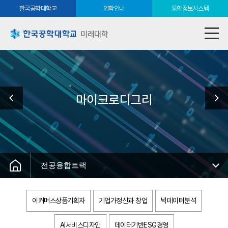
한국공학대학교
입학안내
통합정보시스템
미래대학
마이크로디그리
전공융합트랙
이커머스상품기획자
기업가정신과 창업
빅데이터분석
AI서비스디자인
데이터기반ESG경영