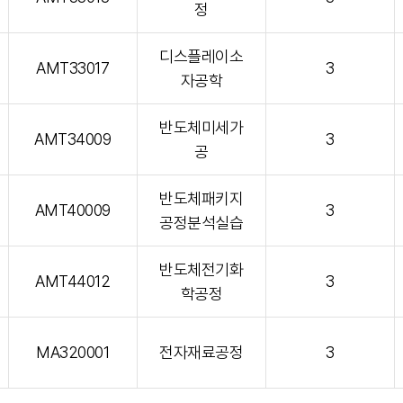
정
디스플레이소
AMT33017
3
자공학
반도체미세가
AMT34009
3
공
반도체패키지
AMT40009
3
공정분석실습
반도체전기화
AMT44012
3
학공정
MA320001
전자재료공정
3