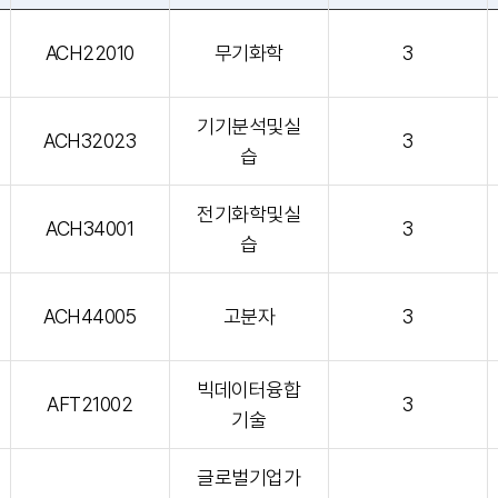
ACH22010
무기화학
3
기기분석및실
ACH32023
3
습
전기화학및실
ACH34001
3
습
ACH44005
고분자
3
빅데이터융합
AFT21002
3
기술
글로벌기업가