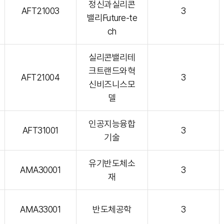
정신과실리콘
AFT21003
3
밸리Future-te
ch
실리콘밸리테
크트랜드와혁
AFT21004
3
신비즈니스모
델
인공지능융합
AFT31001
3
기술
유기반도체소
AMA30001
3
재
AMA33001
반도체공학
3