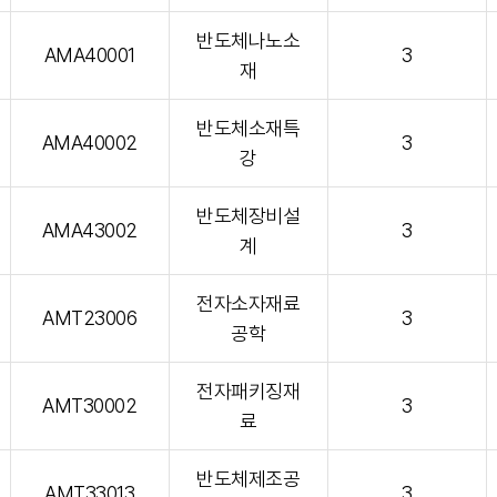
반도체나노소
AMA40001
3
재
반도체소재특
AMA40002
3
강
반도체장비설
AMA43002
3
계
전자소자재료
AMT23006
3
공학
전자패키징재
AMT30002
3
료
반도체제조공
AMT33013
3