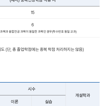
15
6
과목과 융합전공 과목이 동일한 과목인 경우(학수번호 동일 교과)
 (단, 총 졸업학점에는 중복 학점 처리하지는 않음)
시수
개설학과
이론
실습