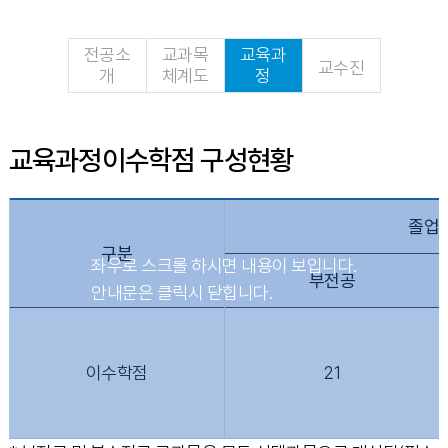
전공소
교과목
교육과
교수진
개
체계도
정
교육과정이수학점 구성현황
졸업
구분
부전공
이수학점
21