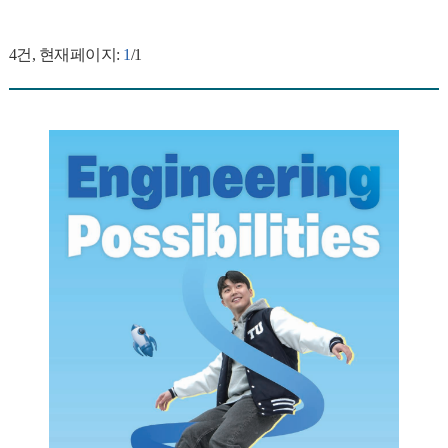
4
건, 현재페이지:
1
/1