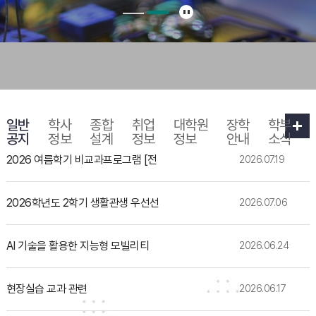
일반
학사
종합
취업
대학원
장학
학부
공지
정보
설계
정보
정보
안내
소식
2026 여름학기 비교과프로그램 [전
2026.07.19
2026학년도 2학기 생활관생 우선선
2026.07.06
AI 기술을 활용한 지능형 모빌리티
2026.06.24
현장실습 교과 관련
2026.06.17