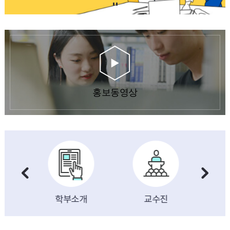
홍보동영상
교수진
학부실습실
학부소식