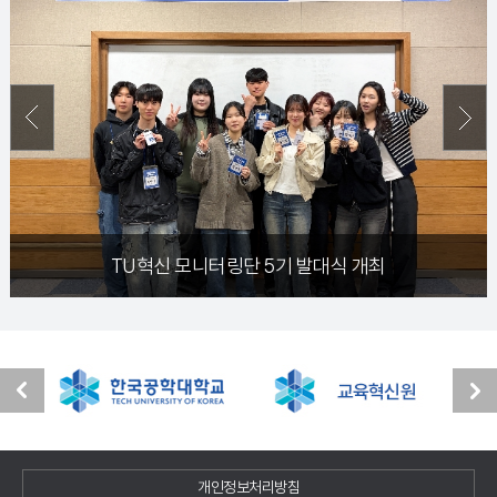
TU혁신 모니터링단 5기 발대식 개최
2025학
개인정보처리방침