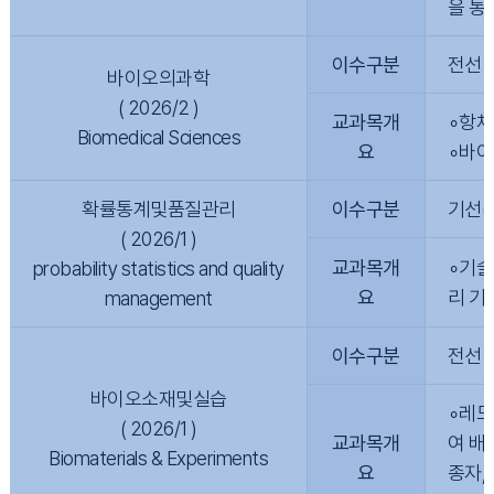
을 통
이수구분
전선
바이오의과학
( 2026/2 )
교과목개
∘항체
Biomedical Sciences
요
∘바이
확률통계및품질관리
이수구분
기선(
( 2026/1 )
교과목개
∘기술
probability statistics and quality
요
리 기
management
이수구분
전선
바이오소재및실습
∘레드
( 2026/1 )
교과목개
여 배
Biomaterials & Experiments
요
종자,