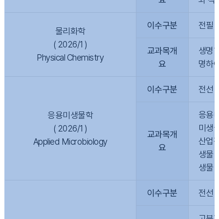
이수구분
전필
물리화학
( 2026/1 )
교과목개
생명현
Physical Chemistry
요
명하여
이수구분
전선
응용미
응용미생물학
미생물
( 2026/1 )
교과목개
산업적
Applied Microbiology
요
생물 
생물 
이수구분
전선
고분자