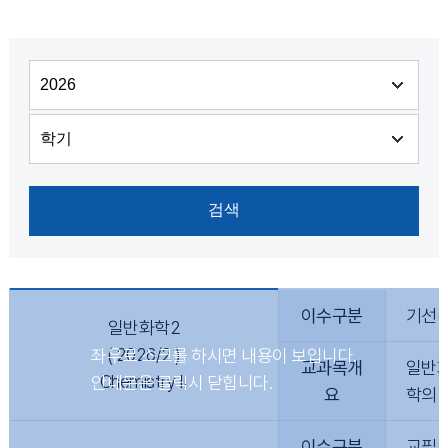
이수구분
기선(
일반화학2
( 2026/2 )
교과목개
일반화
Chemistry II
요
학의 
이수구분
교필