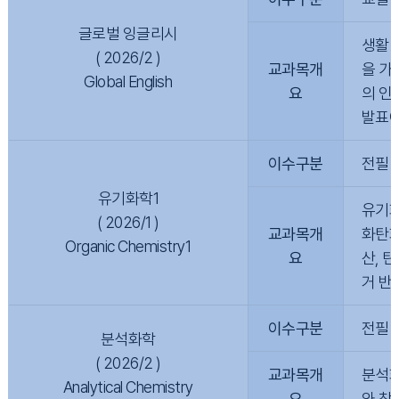
글로벌 잉글리시
생활 
( 2026/2 )
교과목개
을 가
Global English
요
의 인
발표에
이수구분
전필
유기화학1
유기화
( 2026/1 )
교과목개
화탄화
Organic Chemistry1
요
산, 
거 반
이수구분
전필
분석화학
( 2026/2 )
교과목개
분석화
Analytical Chemistry
요
와 착