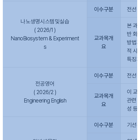
이수구분
전선
나노생명시스템및실습
본 과
( 2026/1 )
반 화
교과목개
NanoBiosystem & Experiment
방법과
요
s
적 시
특징과
이수구분
전선
전공영어
이 교
( 2026/2 )
교과목개
관련 
Engineering English
요
성 등
이수구분
기선(