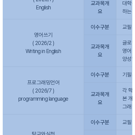
교과목개
대학생
English
요
하는 
이수구분
교필
영어쓰기
글로벌
( 2026/2 )
교과목개
영어 
Writing in English
요
양성한
이수구분
기필(
프로그래밍언어
각 학과
( 2026/7 )
교과목개
본 개
programming language
요
그래밍
이수구분
교필
탐구와실천