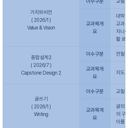
이수구분
교필
가치와비전
대학 
( 2026/1 )
교과목개
교과의
Value & Vision
요
지니어
활 로
이수구분
전필
종합설계2
( 2026/7 )
교과목개
지도교
Capstone Design 2
요
이수구분
교필
글쓰기
글의 
( 2026/1 )
교과목개
의 구
Writing
요
이를 