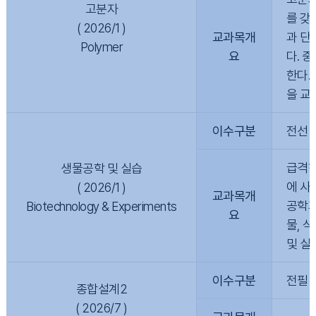
고분자
를 갖
( 2026/1 )
교과목개
과 단
Polymer
요
다. 
한다.
을 교
이수구분
전선
급격하
생물공학 및 실습
에 사
( 2026/1 )
교과목개
공학과
Biotechnology & Experiments
요
물, 
및 실제
이수구분
전필
종합설계2
( 2026/7 )