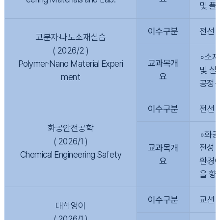
및 플
이수구분
전선
고분자·나노소재실습
( 2026/2 )
∘소재
교과목개
Polymer·Nano Material Experi
및 실
요
ment
공정을
이수구분
전선
화공안전공학
∘화공
( 2026/1 )
교과목개
전성 
Chemical Engineering Safety
요
환경에
을 향
이수구분
교선
대학영어
( 2026/1 )