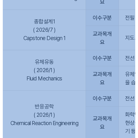
요
이수구분
전필
종합설계1
( 2026/7 )
교과목개
지도교
Capstone Design 1
요
이수구분
전선
유체유동
( 2026/1 )
교과목개
유체역
Fluid Mechanics
요
을 습
이수구분
전선
반응공학
화학반
( 2026/1 )
교과목개
현상을
Chemical Reaction Engineering
요
기 등