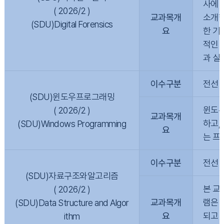
사에 
( 2026/2 )
교과목개
소개한
(SDU)Digital Forensics
요
한 기
적인 
과 실
이수구분
전선
(SDU)윈도우프로그래밍
윈도우
( 2026/2 )
교과목개
하고,
(SDU)Windows Programming
요
는 프
이수구분
전선
(SDU)자료구조와알고리즘
본 교
( 2026/2 )
교과목개
램은 
(SDU)Data Structure and Algor
요
되고 
ithm