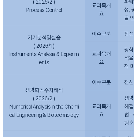
화학공
( 2026/2 )
교과목개
성, 
Process Control
요
을 안
이수구분
전선
기기분석및실습
( 2026/1 )
광학기
교과목개
Instruments Analysis & Experim
석을 
요
ents
적 미
이수구분
전선
생명화공수치해석
생명화
( 2026/2 )
교과목개
해결하
Numerical Analysis in the Chemi
요
법 -
cal Engineering & Biotechnology
형 회