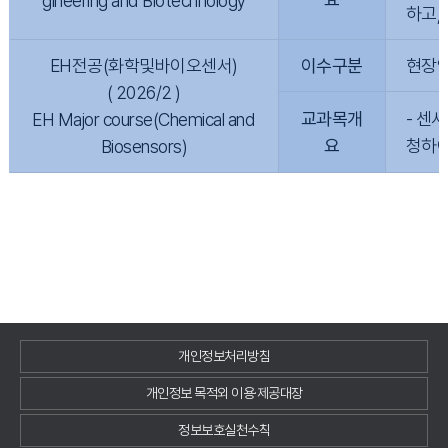
gineering and Biotechnology
하고,
EH전공(화학및바이오센서)
이수구분
현장
( 2026/2 )
교과목개
- 센
EH Major course(Chemical and
요
청하여
Biosensors)
개인정보처리방침
개인정보 목적외 이용·제공대장
정보보호실천수칙