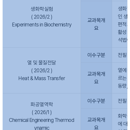
생화학
생화학실험
인 생
( 2026/2 )
교과목개
편적으
Experiments in Biochemistry
요
활성 
석법에
이수구분
전필
열 및 물질전달
열에너
( 2026/2 )
교과목개
르는 
Heat & Mass Transfer
요
동량,
이수구분
전필
화공열역학
( 2026/1 )
화학공
교과목개
Chemical Engineering Thermod
에 대
요
ynamic