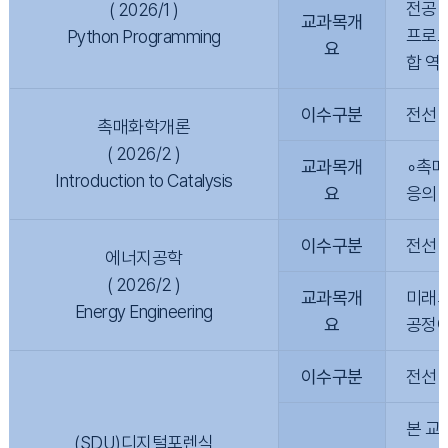
전공 
( 2026/1 )
교과목개
프로그
Python Programming
요
합 역
이수구분
전선
촉매화학개론
( 2026/2 )
교과목개
∘촉매
Introduction to Catalysis
요
응의 
이수구분
전선
에너지공학
( 2026/2 )
교과목개
미래의
Energy Engineering
요
공정에
이수구분
전선
본 교
(SDU)디지털포렌식