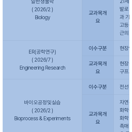
21세
일반생물학
발로 
( 2026/2 )
교과목개
과 기
Biology
요
고등생
근의 
이수구분
현장
ER(공학연구)
( 2026/7 )
교과목개
현장실
Engineering Research
요
구프로
이수구분
전선
자연유
바이오공정및실습
화학공
( 2026/2 )
교과목개
화학 
Bioprocess & Experiments
요
촉매 