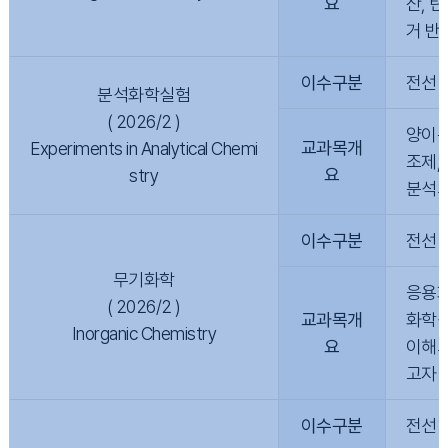
요
산, 
거 반
이수구분
전선
분석화학실험
( 2026/2 )
양이온
교과목개
Experiments in Analytical Chemi
조제,
요
stry
분석의
이수구분
전선
무기화학
응용화
( 2026/2 )
교과목개
화학결
Inorganic Chemistry
요
이해의
고자 
이수구분
전선