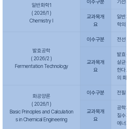
이수구분
기선(
일반화학1
( 2026/1 )
교과목개
일반화
Chemistry I
요
학의 
이수구분
전선
발효공학
발효공학
( 2026/2 )
교과목개
살균공
Fermentation Technology
요
한다.
의 회
이수구분
전필
화공양론
( 2026/1 )
공학계
교과목개
Basic Principles and Calculation
질수지
요
s in Chemical Engineering
에너지