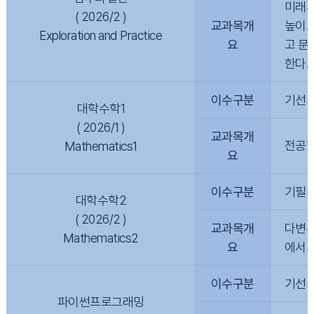
미래사
( 2026/2 )
교과목개
높이도
Exploration and Practice
요
고 문
한다.
이수구분
기선(
대학수학1
( 2026/1 )
교과목개
전공학
Mathematics1
요
이수구분
기필(
대학수학2
( 2026/2 )
교과목개
다변수
Mathematics2
요
에서의
이수구분
기선(
파이썬프로그래밍