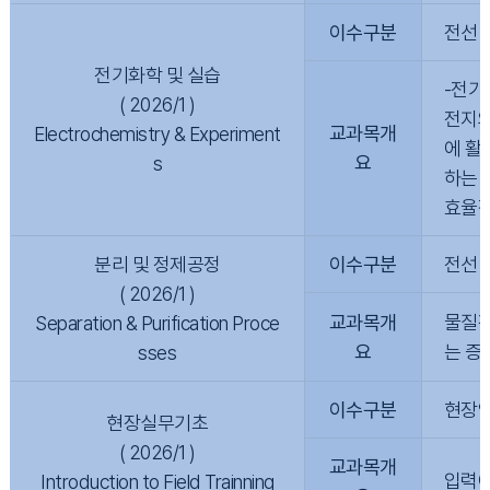
이수구분
전선
전기화학 및 실습
-전기
( 2026/1 )
전지와
교과목개
Electrochemistry & Experiment
에 활
요
s
하는 
효율적
분리 및 정제공정
이수구분
전선
( 2026/1 )
교과목개
물질전
Separation & Purification Proce
요
는 증
sses
이수구분
현장
현장실무기초
( 2026/1 )
교과목개
입력
Introduction to Field Trainning