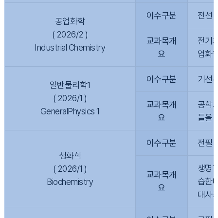
이수구분
전선
공업화학
( 2026/2 )
교과목개
전기화
Industrial Chemistry
요
업화학
이수구분
기선(
일반물리학1
( 2026/1 )
교과목개
공학의
GeneralPhysics 1
요
들을 
이수구분
전필
생화학
생명현
( 2026/1 )
교과목개
습한다
Biochemistry
요
대사조