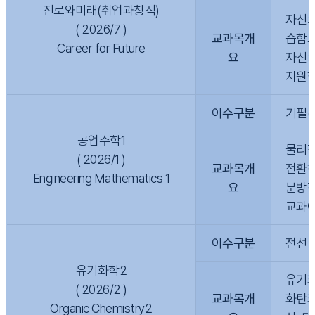
진로와미래(취업과창직)
자신의
( 2026/7 )
교과목개
습함으
Career for Future
요
자신의
지원한
이수구분
기필(
공업수학1
물리적
( 2026/1 )
교과목개
전환하
Engineering Mathematics 1
요
분방정
교과에
이수구분
전선
유기화학2
유기화
( 2026/2 )
교과목개
화탄화
Organic Chemistry2