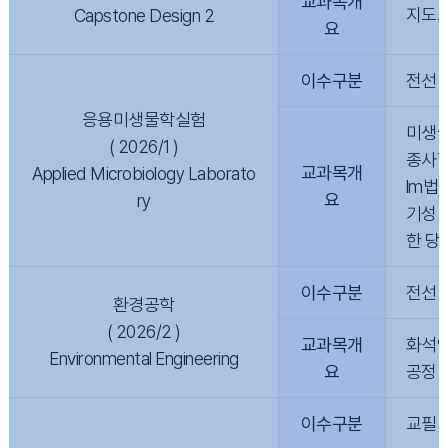
교과목개
지도교
Capstone Design 2
요
이수구분
전선
응용미생물학실험
미생물
( 2026/1 )
종사할
교과목개
Applied Microbiology Laborato
lm법
요
ry
기성 
한 당
이수구분
전선
환경공학
( 2026/2 )
교과목개
화석연
Environmental Engineering
요
공정 
이수구분
교필