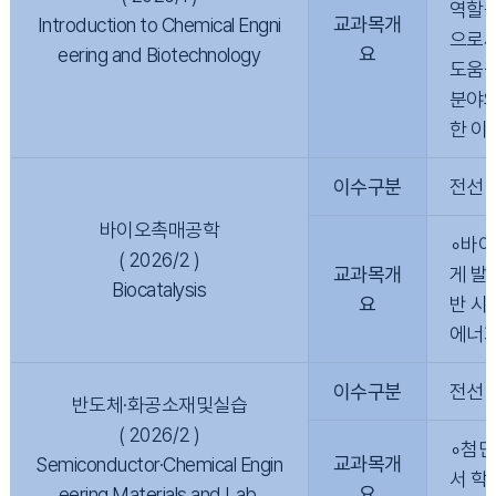
역할을
교과목개
Introduction to Chemical Engni
으로써
요
eering and Biotechnology
도움을
분야와
한 이
이수구분
전선
바이오촉매공학
∘바이
( 2026/2 )
교과목개
게 발
Biocatalysis
요
반 시
에너지
이수구분
전선
반도체·화공소재및실습
( 2026/2 )
∘첨단
교과목개
Semiconductor·Chemical Engin
서 학
요
eering Materials and Lab.