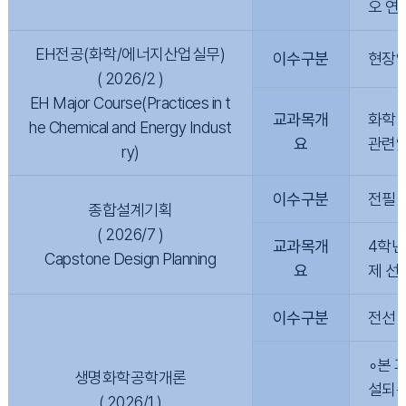
오 연
EH전공(화학/에너지산업실무)
이수구분
현장
( 2026/2 )
EH Major Course(Practices in t
교과목개
화학 
he Chemical and Energy Indust
요
관련있
ry)
이수구분
전필
종합설계기획
( 2026/7 )
교과목개
4학년
Capstone Design Planning
요
제 선
이수구분
전선
∘본 
생명화학공학개론
설되는
( 2026/1 )