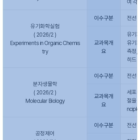
여 각
이수구분
전선
유기화학실험
유기화
( 2026/2 )
교과목개
유기화
Experiments in Organic Chemis
요
측정,
try
히드 
이수구분
전선
분자생물학
세포내
( 2026/2 )
교과목개
절을 
Molecular Biology
요
ncip
이수구분
전선
공정제어