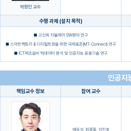
박정민 교수
수행 과제 (설치 목적)
■ 고신뢰 자율제어 SW분야 연구
■ 스마트팩토리 & 디지털트윈을 위한 국제표준(MT-Connect) 연구
■ ICT제조설비 빅데이터 분석 및 인공지능 응용기술 연구
인공지능
책임교수 정보
참여 교수
배유석, 최종필, 이진호