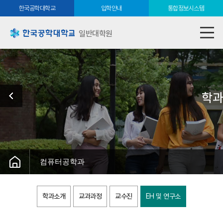
한국공학대학교
입학안내
통합정보시스템
일반대학원
학과
컴퓨터공학과
학과소개
교과과정
교수진
EH 및 연구소