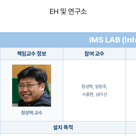
EH 및 연구소
IMS LAB (In
책임교수 정보
참여 교수
정성택, 임창주,
서종현, 심미선
정성택 교수
설치 목적