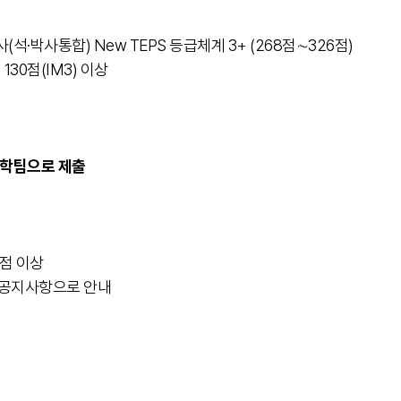
 박사(석·박사통합) New TEPS 등급체계 3+ (268점∼326점)
 130점(IM3) 이상
교학팀으로 제출
0점 이상
이지 공지사항으로 안내