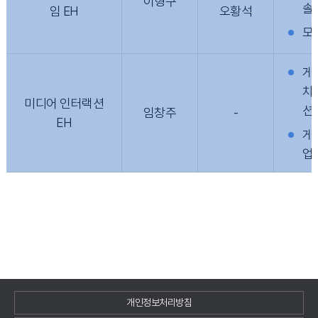
이형구
솔
임 EH
오황석
모
게
차
미디어 인터랙션
션
임창주
-
EH
게
업
개인정보처리방침