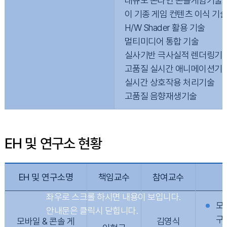
대규모 온라인 콘솔게임기술
이 기종 게임 컨텐츠 이식 기
H/W Shader 활용 기술
멀티미디어 통합 기술
실사기반 극사실적 렌더링기
고품질 실시간 애니메이션기
실시간 상호작용 처리기술
고품질 음향재생기술
EH 및 연구소 현황
EH 및 연구소명
책임교수
참여교수
모
구
모바일 & 콘솔 게
김영식