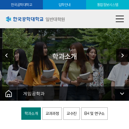
한국공학대학교
입학안내
통합정보시스템
일반대학원
학과소개
게임공학과
학과소개
교과과정
교수진
EH 및 연구소