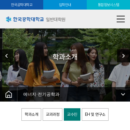
한국공학대학교
입학안내
통합정보시스템
일반대학원
학과소개
에너지·전기공학과
학과소개
교과과정
교수진
EH 및 연구소