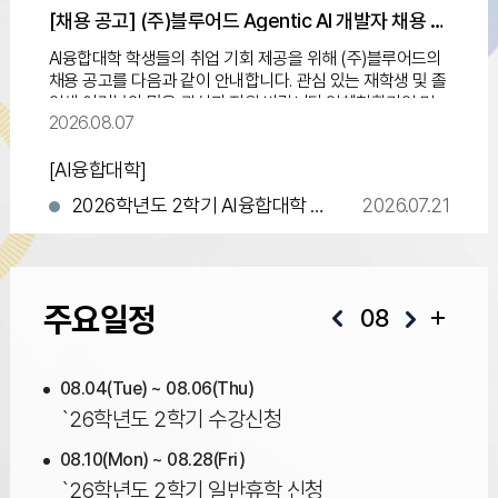
[채용 공고] (주)블루어드 Agentic AI 개발자 채용 안내 (~ 채용시 마감)
AI융합대학 학생들의 취업 기회 제공을 위해 (주)블루어드의
채용 공고를 다음과 같이 안내합니다. 관심 있는 재학생 및 졸
업생 여러분의 많은 관심과 지원 바랍니다.업체현황기업 명
2026.08.07
㈜블루어드대표자김종도홈페이지https:
[AI융합대학]
2026학년도 2학기 AI융합대학 학과(부)별 전공 교과 수강신청 안내
2026.07.21
📢📢2026년 SW중심대학사업단 부·복수전공 및 마이크로디그리 장학금 지급안내
2026.06.19
정보과학 체험학습 보조강사 모집
2026.05.28
주요일정
08
08.04(Tue) ~ 08.06(Thu)
`26학년도 2학기 수강신청
08.10(Mon) ~ 08.28(Fri)
`26학년도 2학기 일반휴학 신청