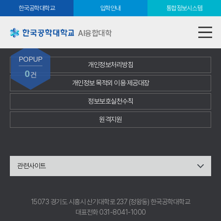
한국공학대학교
입학안내
통합정보시스템
AI융합대학
POPUP
개인정보처리방침
0
건
개인정보 목적외 이용·제공대장
정보보호실천수칙
원격지원
관련사이트
15073 경기도 시흥시 산기대학로 237 (정왕동) 한국공학대학교
대표전화 031-8041-1000