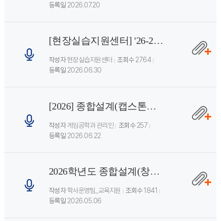
등록일
2026.07.20
[현장실습지원센터] '26-2학기 TU인턴십(현장실습) 학생 모집(~8. 21.)
작성자
현장실습지원센터
조회수
2764
등록일
2026.06.30
[2026] 종합설계(캡스톤디자인) 운영계획 상세 안내
작성자
게임공학과 관리인
조회수
257
등록일
2026.06.22
2026학년도 종합설계(창의작품형) 졸업작품지원비 신청 안내
작성자
학사운영팀_교육지원
조회수
1841
등록일
2026.05.06