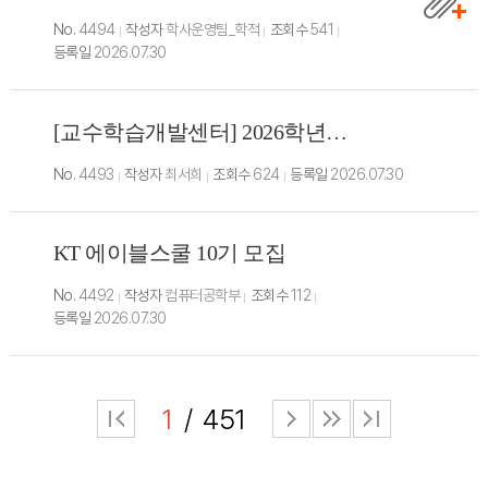
No.
4494
작성자
학사운영팀_학적
조회수
541
등록일
2026.07.30
[교수학습개발센터] 2026학년도 2학기 TU-PBL 교과목 안내
No.
4493
작성자
최서희
조회수
624
등록일
2026.07.30
KT 에이블스쿨 10기 모집
No.
4492
작성자
컴퓨터공학부
조회수
112
등록일
2026.07.30
1
451