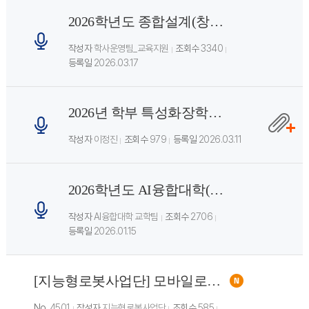
2026학년도 종합설계(창의작품형) 졸업작품지원비 변경 안내
작성자
학사운영팀_교육지원
조회수
3340
등록일
2026.03.17
2026년 학부 특성화장학금 신청 안내(신청 기간 12.1~12.11)
작성자
이정진
조회수
979
등록일
2026.03.11
2026학년도 AI융합대학(컴퓨터공학부,게임공학과,인공지능학과) 교육과정 개편 안내
작성자
AI융합대학 교학팀
조회수
2706
등록일
2026.01.15
[지능형로봇사업단] 모바일로봇의이해 수강 안내
No.
4501
작성자
지능형로봇사업단
조회수
585