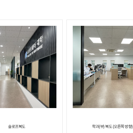
슬로프복도
학과(부) 복도 (오른쪽 방향)