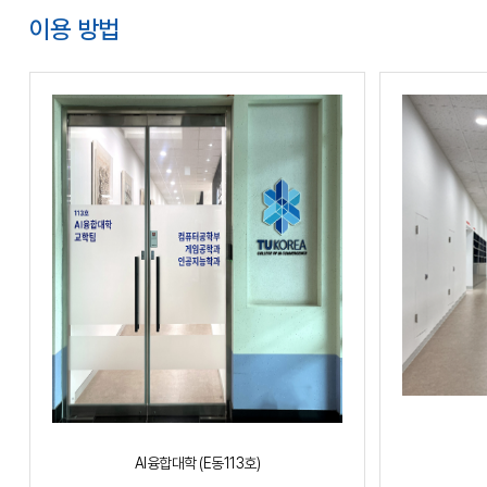
이용 방법
AI융합대학 (E동113호)