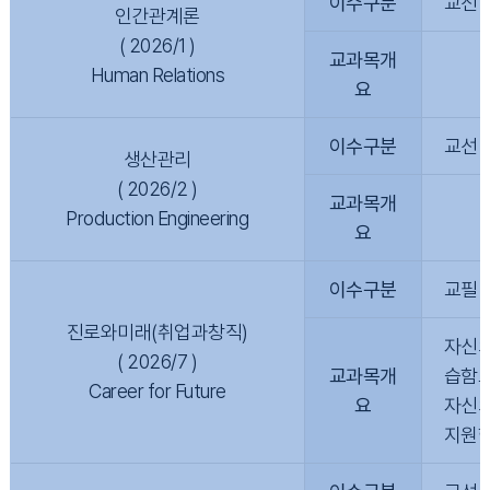
이수구분
교선
인간관계론
( 2026/1 )
교과목개
Human Relations
요
이수구분
교선
생산관리
( 2026/2 )
교과목개
Production Engineering
요
이수구분
교필
진로와미래(취업과창직)
자신의
( 2026/7 )
교과목개
습함으
Career for Future
요
자신의
지원한