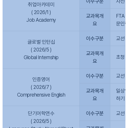
이수구분
자선
취업아카데미
( 2026/1 )
교과목개
FTA
Job Academy
요
문인력
이수구분
교선
글로벌 인턴십
( 2026/5 )
교과목개
초청 
Global Internship
요
이수구분
교선
인증영어
( 2026/7 )
교과목개
일상영
Comprehensive English
요
하기 
단기어학연수
이수구분
교선
( 2026/5 )