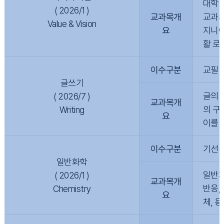
대학 
( 2026/1 )
교과목개
교과의
Value & Vision
요
지니어
활 로
이수구분
교필
글쓰기
글의 
( 2026/7 )
교과목개
의 구
Writing
요
이를 
이수구분
기선(
일반화학
일반화
( 2026/1 )
교과목개
반응,
Chemistry
요
체, 