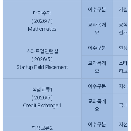
이수구분
기필(
대학수학
( 2026/7 )
교과목개
공학의
Mathematics
요
전개,
이수구분
현장
스타트업인턴십
( 2026/5 )
교과목개
스타트
Startup Field Placement
요
하고 
이수구분
자선
학점교류1
( 2026/5 )
교과목개
국내 
Credit Exchange 1
요
이수구분
자선
학점교류2