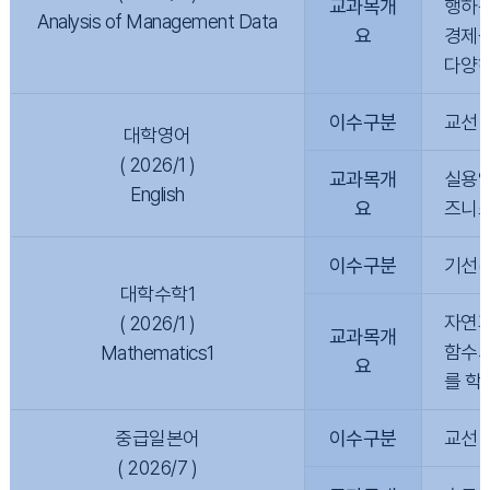
교과목개
행하는
Analysis of Management Data
요
경제성 
다양하
이수구분
교선
대학영어
( 2026/1 )
교과목개
실용영
English
요
즈니스
이수구분
기선(
대학수학1
자연과
( 2026/1 )
교과목개
함수의
Mathematics1
요
를 학
중급일본어
이수구분
교선
( 2026/7 )