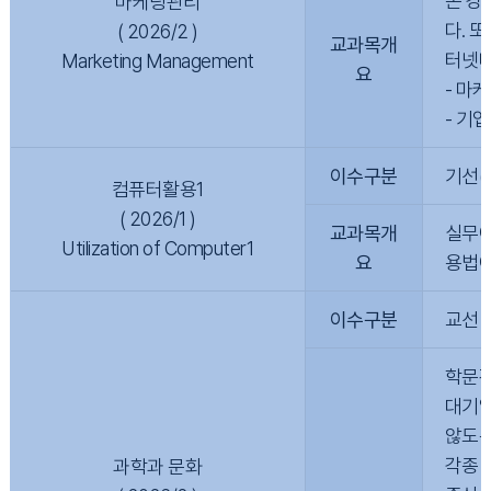
본 강
마케팅관리
다. 
( 2026/2 )
교과목개
터넷마
Marketing Management
요
- 마
- 기
이수구분
기선(
컴퓨터활용1
( 2026/1 )
교과목개
실무에
Utilization of Computer1
요
용법에
이수구분
교선
학문간
대기업
않도록
각종 
과학과 문화