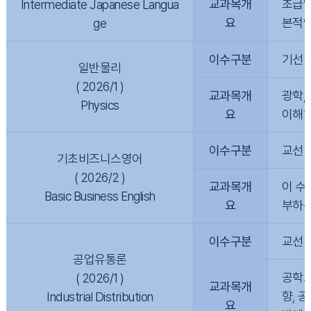
교과목개
초급일
Intermediate Japanese Langua
요
본적인
ge
이수구분
기선(
일반물리
( 2026/1 )
교과목개
광학,
Physics
요
이해하
이수구분
교선
기초비즈니스영어
( 2026/2 )
교과목개
이 수
Basic Business English
요
부하는
이수구분
교선
공업유통론
공학도
( 2026/1 )
교과목개
향, 
Industrial Distribution
요