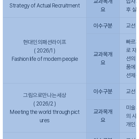
교과목개
입사지
Strategy of Actual Recruitment
요
후 실
이수구분
교선
빠르게
현대인의패션라이프
로 자
( 2026/1 )
교과목개
션의 
Fashion life of modern people
요
품에 
션제품
이수구분
교선
그림으로만나는세상
( 2026/2 )
미술의
교과목개
Meeting the world through pict
의 시
요
ures
개인의