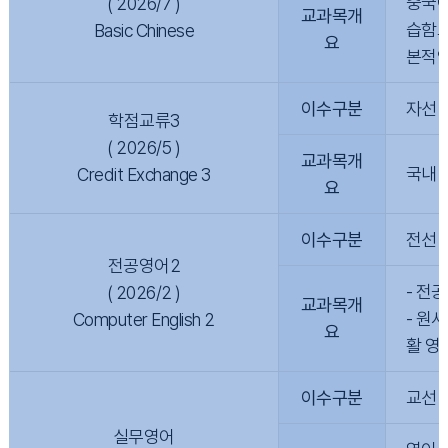
중국어
( 2026/7 )
교과목개
습함으
Basic Chinese
요
본적인
이수구분
자선
학점교류3
( 2026/5 )
교과목개
국내 
Credit Exchange 3
요
이수구분
전선
전공영어2
- 전
( 2026/2 )
교과목개
- 원
Computer English 2
요
활 영
이수구분
교선
실무영어