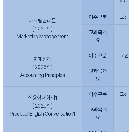
반에 
이수구분
교선
마케팅관리론
( 2026/1 )
교과목개
Marketing Management
요
이수구분
교선
회계원리
( 2026/1 )
교과목개
Accounting Principles
요
이수구분
교선
실용영어회화1
( 2026/1 )
교과목개
Practical English Conversation1
요