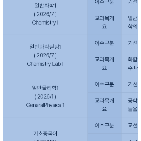
이수구분
기선(
일반화학1
( 2026/7 )
교과목개
일반화
Chemistry I
요
학의 
이수구분
기선(
일반화학실험1
( 2026/7 )
교과목개
화합물
Chemistry Lab I
요
주 내
이수구분
기선(
일반물리학1
( 2026/1 )
교과목개
공학의
GeneralPhysics 1
요
들을 
이수구분
교선
기초중국어