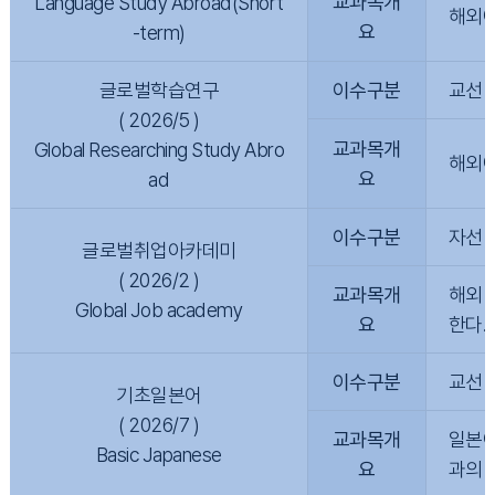
교과목개
Language Study Abroad(Short
해외에
요
-term)
글로벌학습연구
이수구분
교선
( 2026/5 )
교과목개
Global Researching Study Abro
해외에
요
ad
이수구분
자선
글로벌취업아카데미
( 2026/2 )
교과목개
해외 
Global Job academy
요
한다.
이수구분
교선
기초일본어
( 2026/7 )
교과목개
일본어
Basic Japanese
요
과의 