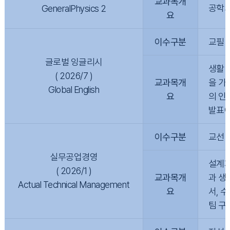
교과목개
공학의
GeneralPhysics 2
요
이수구분
교필
글로벌 잉글리시
생활 
( 2026/7 )
교과목개
을 가
Global English
요
의 인
발표에
이수구분
교선
실무공업경영
설계제
( 2026/1 )
교과목개
과 생
Actual Technical Management
요
서, 
팀 구