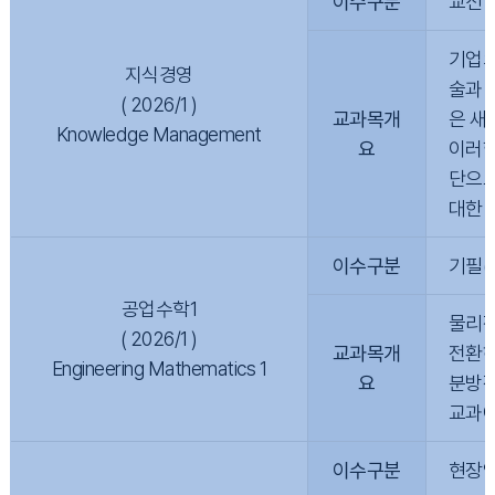
이수구분
교선
기업의
지식경영
술과 
( 2026/1 )
교과목개
은 새
Knowledge Management
요
이러한
단으로
대한 
이수구분
기필(
공업수학1
물리적
( 2026/1 )
교과목개
전환하
Engineering Mathematics 1
요
분방정
교과에
이수구분
현장