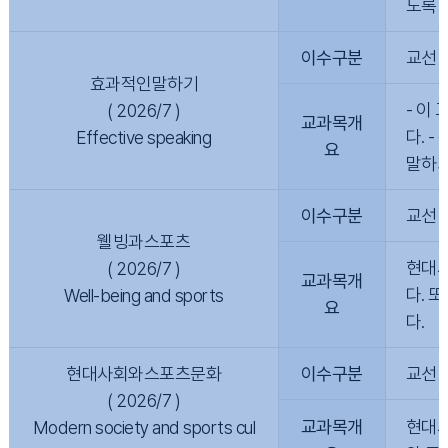
도록 
이수구분
교선
효과적인말하기
- 이
( 2026/7 )
교과목개
다. 
Effective speaking
요
말하기
이수구분
교선
웰빙과스포츠
현대사
( 2026/7 )
교과목개
다. 
Well-being and sports
요
다.
현대사회와스포츠문화
이수구분
교선
( 2026/7 )
교과목개
현대사
Modern society and sports cul