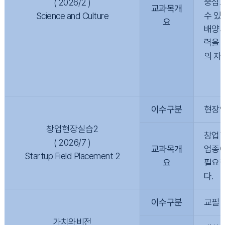
중심으
( 2026/2 )
교과목개
수 있
Science and Culture
요
배양시
력을 
의 자
이수구분
현장
창업현장실습2
창업현
( 2026/7 )
교과목개
업종에
Startup Field Placement 2
요
필요한
다.
이수구분
교필
가치와비전