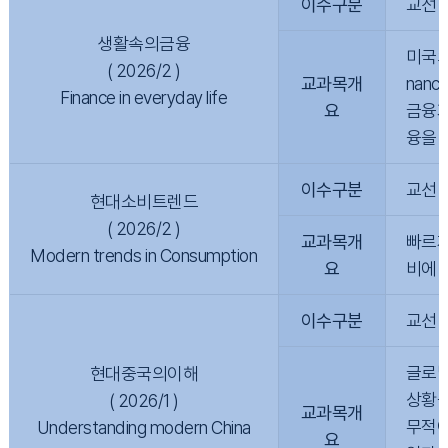
이수구분
교선
생활속의금융
미국의
( 2026/2 )
교과목개
nanc
Finance in everyday life
요
금융거
융을 
이수구분
교선
현대소비트렌드
( 2026/2 )
교과목개
빠르게
Modern trends in Consumption
요
비에 
이수구분
교선
글로벌
현대중국의이해
상황을
( 2026/1 )
교과목개
무적이
Understanding modern China
요