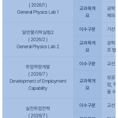
( 2026/1 )
교과목개
공학계
General Physics Lab 1
요
체의 
이수구분
기선(
일반물리학실험2
( 2026/2 )
교과목개
공학계
General Physics Lab 2
요
프 법
이수구분
교선
취업역량개발
( 2026/7 )
성공적
교과목개
Development of Employment
업, 
요
Capability
을 수
이수구분
교선
실전취업전략
( 2026/7 )