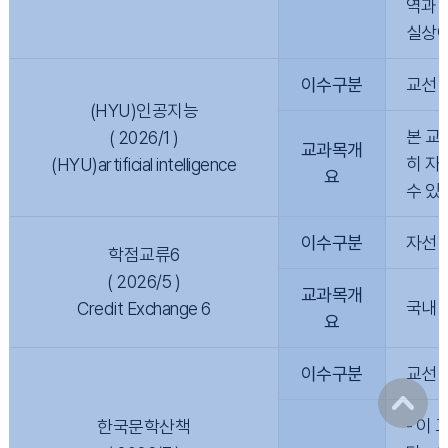
역과 
실상에
이수구분
교선
(HYU)인공지능
본 교
( 2026/1 )
교과목개
히 자
(HYU)artificial intelligence
요
수 있
이수구분
자선
학점교류6
( 2026/5 )
교과목개
국내 
Credit Exchange 6
요
이수구분
교선
- 이
한국문학산책