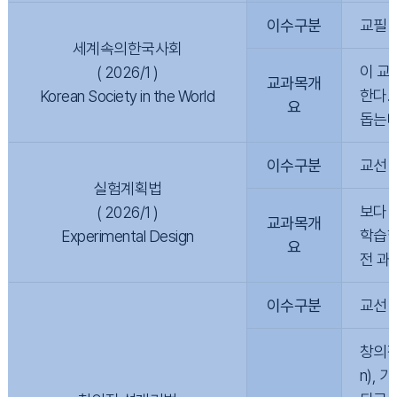
이수구분
교필
세계속의한국사회
이 교
( 2026/1 )
교과목개
한다.
Korean Society in the World
요
돕는다
이수구분
교선
실험계획법
보다 
( 2026/1 )
교과목개
학습한
Experimental Design
요
전 과
이수구분
교선
창의적
n),