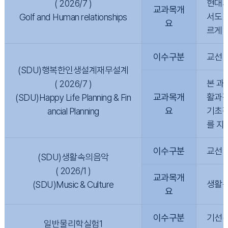
현대사
( 2026/7 )
교과목개
서도 
Golf and Human relationships
요
르게 
이수구분
교선
(SDU)행복한인생설계재무설계
본 과
( 2026/7 )
교과목개
활과정
(SDU)Happy Life Planning & Fin
요
기초적
ancial Planning
를 지
이수구분
교선
(SDU)생활속의음악
( 2026/1 )
교과목개
생활속
(SDU)Music & Culture
요
이수구분
기선(
일반물리학실험1