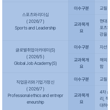
이수구분
교필
스포츠와리더십
현대사
( 2026/7 )
교과목개
포츠와
Sports and Leadership
요
강을 
이수구분
자선
글로벌취업아카데미(S)
( 2026/5 )
교과목개
해외 
Global Job Academy(S)
요
함
이수구분
교필
직업윤리와기업가정신
( 2026/7 )
4차 
교과목개
Professional ethics and entrepr
리, 
요
eneurship
대하여