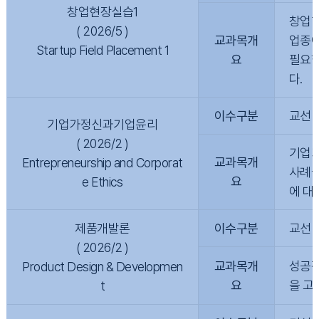
창업현장실습1
창업현
( 2026/5 )
교과목개
업종에
Startup Field Placement 1
요
필요한
다.
이수구분
교선
기업가정신과기업윤리
( 2026/2 )
기업가
교과목개
Entrepreneurship and Corporat
사례들
요
e Ethics
에 대
제품개발론
이수구분
교선
( 2026/2 )
교과목개
성공적
Product Design & Developmen
요
을 고
t