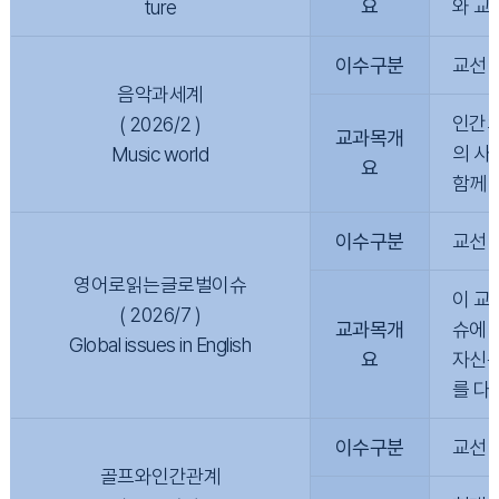
요
와 교
ture
이수구분
교선
음악과세계
인간의
( 2026/2 )
교과목개
의 사
Music world
요
함께 
이수구분
교선
영어로읽는글로벌이슈
이 교
( 2026/7 )
교과목개
슈에 
Global issues in English
요
자신문
를 다
이수구분
교선
골프와인간관계