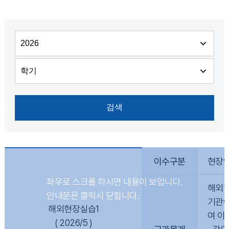
이수구분
현장
해외현
기관이
해외현장실습1
여 이
( 2026/5 )