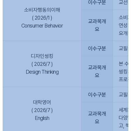
이수구분
교선
소비자행동의이해
소비자
( 2026/1 )
교과목개
연성 
Consumer Behavior
요
요개념
이수구분
교필
디자인씽킹
본 수
( 2026/7 )
교과목개
씽킹의
Design Thinking
요
프로젝
이수구분
교필
대학영어
세계화
( 2026/7 )
교과목개
다양한
English
요
고, 