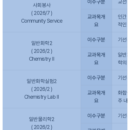
이수구분
교선
사회봉사
( 2026/7 )
교과목개
인간 
Community Service
요
적인 
이수구분
기선(
일반화학2
( 2026/2 )
교과목개
일반화
Chemistry II
요
학의 
이수구분
기선(
일반화학실험2
( 2026/2 )
교과목개
화합물
Chemistry Lab II
요
주 내
이수구분
기선(
일반물리학2
( 2026/2 )