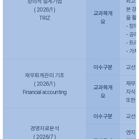
되고 
창의적 설계기법
본 강
( 2026/1 )
교과목개
을 활
TRIZ
요
- 창
- 공리
- 트
- 가
이수구분
교선
재무회계관리 기초
재무회
( 2026/1 )
교과목개
지식을
Financial accounting
요
또한 
이수구분
교선
경영자료분석
엔지니
( 2026/7 )