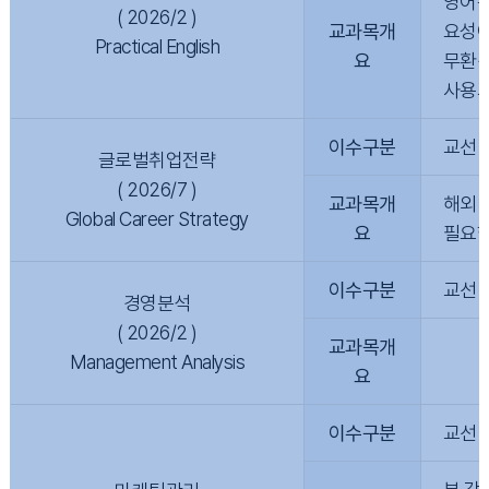
영어는
( 2026/2 )
교과목개
요성이
Practical English
요
무환경
사용되
이수구분
교선
글로벌취업전략
( 2026/7 )
교과목개
해외 
Global Career Strategy
요
필요한
이수구분
교선
경영분석
( 2026/2 )
교과목개
Management Analysis
요
이수구분
교선