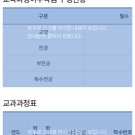
구분
필수
교양
전공
부전공
복수전공
교과과정표
학
학
연도
이수구분
학수번호