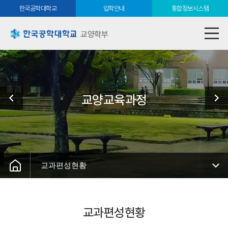
한국공학대학교
입학안내
통합정보시스템
교양학부
교양교육과정
교과편성현황
교과편성현황