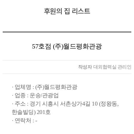
후원의 집 리스트
57호점 (주)월드평화관광
작성자
대외협력실 관리인
· 업체명 : (주)월드평화관광
· 업종 : 운송/관광업
· 주소 :
경기 시흥시 서촌상가4길 10 (정왕동,
한솔빌딩) 201호
· 연락처 : -