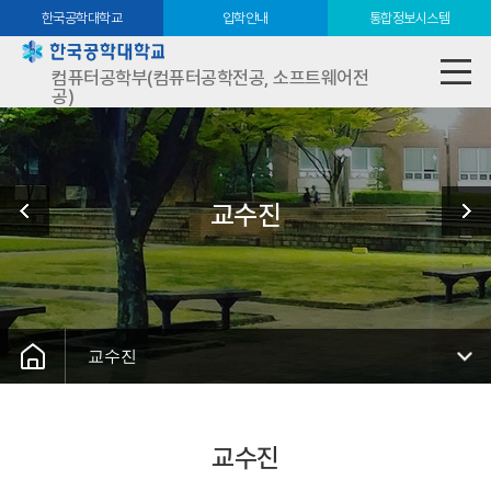
한국공학대학교
입학안내
통합정보시스템
컴퓨터공학부(컴퓨터공학전공, 소프트웨어전
공)
교수진
교수진
교수진