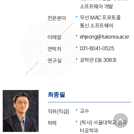
소프트웨어 개발
무선 MAC 프로토콜
전문분야
통신 소프트웨어
ehjeong@tukorea.ac.kr
이메일
031-8041-0525
연락처
공학관 E동 308호
연구실
최종필
교수
직위(직급)
(학사) 서울대학교 컴퓨
학력
터공학과