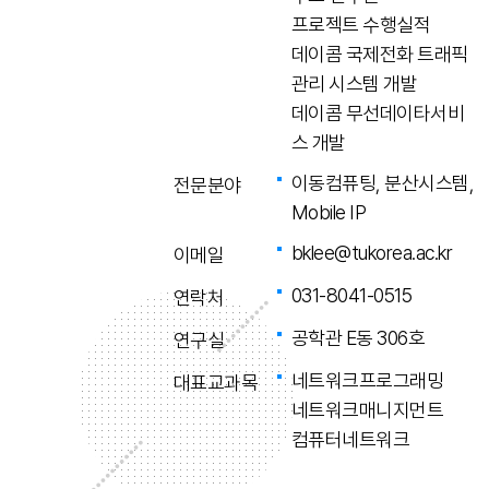
프로젝트 수행실적
데이콤 국제전화 트래픽
관리 시스템 개발
데이콤 무선데이타서비
스 개발
이동컴퓨팅, 분산시스템,
전문분야
Mobile IP
bklee@tukorea.ac.kr
이메일
031-8041-0515
연락처
공학관 E동 306호
연구실
네트워크프로그래밍
대표교과목
네트워크매니지먼트
컴퓨터네트워크