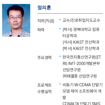
정의훈
교수/진로취업지도교수
직위(직급)
(학사) 경북대학교 컴퓨
학력
터공학과
(석사) KAIST 전산학과
(박사) KAIST 전산학과
한국전자통신연구원(ET
주요경력
RI) IMT-2000개발본부
선임연구원
㈜애플톤 선임연구원
비동기 W-CDMA 단말기
프로젝트
모뎀 제어 소프트웨어 개
수행실적
발
CDMA 1X 단말기 SMS