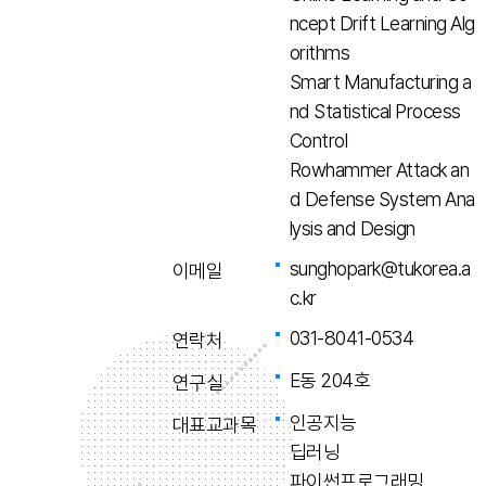
ncept Drift Learning Alg
orithms
Smart Manufacturing a
nd Statistical Process
Control
Rowhammer Attack an
d Defense System Ana
lysis and Design
sunghopark@tukorea.a
이메일
c.kr
031-8041-0534
연락처
E동 204호
연구실
인공지능
대표교과목
딥러닝
파이썬프로그래밍