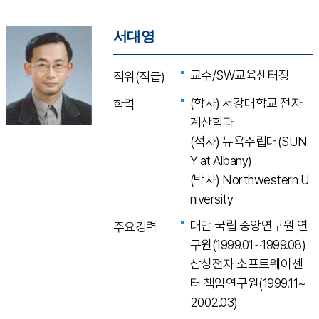
서대영
교수/SW교육센터장
직위(직급)
(학사) 서강대학교 전자
학력
계산학과
(석사) 뉴욕주립대(SUN
Y at Albany)
(박사) Northwestern U
niversity
대만 국립 중앙연구원 연
주요경력
구원(1999.01~1999.08)
삼성전자 소프트웨어센
터 책임연구원(1999.11~
2002.03)