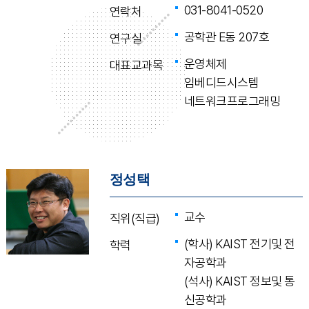
031-8041-0520
연락처
공학관 E동 207호
연구실
운영체제
대표교과목
임베디드시스템
네트워크프로그래밍
정성택
교수
직위(직급)
(학사) KAIST 전기및 전
학력
자공학과
(석사) KAIST 정보및 통
신공학과