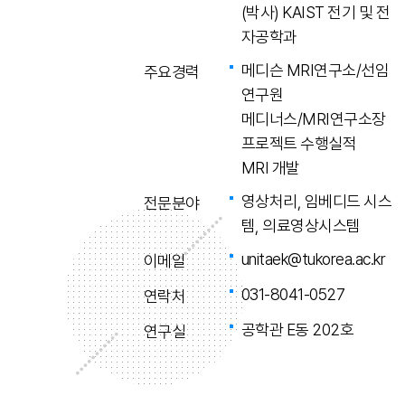
(박사) KAIST 전기 및 전
자공학과
메디슨 MRI연구소/선임
주요경력
연구원
메디너스/MRI연구소장
프로젝트 수행실적
MRI 개발
영상처리, 임베디드 시스
전문분야
템, 의료영상시스템
unitaek@tukorea.ac.kr
이메일
031-8041-0527
연락처
공학관 E동 202호
연구실