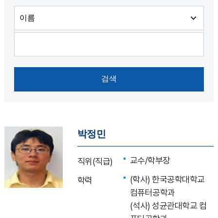
박정민
교수/학부장
직위(직급)
(학사) 한국공학대학교
학력
컴퓨터공학과
(석사) 성균관대학교 컴