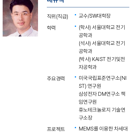
교수/SW대학장
직위(직급)
(학사) 서울대학교 전기
학력
공학과
(석사) 서울대학교 전기
공학과
(박사) KAIST 전기및전
자공학과
미국국립표준연구소(NI
주요경력
ST) 연구원
삼성전자 DM연구소 책
임연구원
휴노테크놀로지 기술연
구소장
MEMS를 이용한 차세대
프로젝트