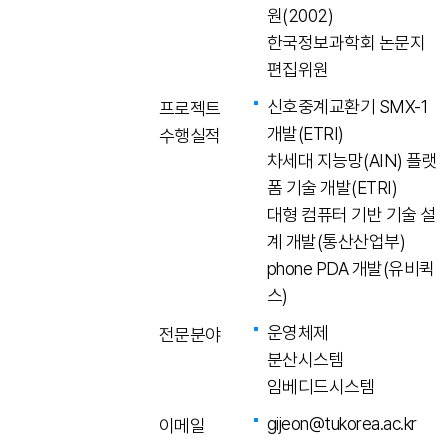
원(2002)
한국정보과학회 논문지
편집위원
신호중계교환기 SMX-1
프로젝트
개발(ETRI)
수행실적
차세대 지능망(AIN) 플랫
폼 기술 개발(ETRI)
대형 컴퓨터 기반 기술 설
계 개발(통산산업부)
phone PDA 개발(유비퀵
스)
운영체제
전문분야
분산시스템
임베디드시스템
gijeon@tukorea.ac.kr
이메일