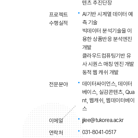
텐츠 추진단장
AI기반 시계열 데이터 예
프로젝트
측 기술
수행실적
빅데이터 분석기술을 이
용한 상품반응 분석엔진
개발
클라우드컴퓨팅기반 유
사 시퀀스 매칭 엔진 개발
동적 웹 캐쉬 개발
데이터싸이언스, 데이터
전문분야
베이스, 실감콘텐츠, Qua
nt, 웹캐쉬, 웹데이터베이
스
jjlee@tukorea.ac.kr
이메일
031-8041-0517
연락처