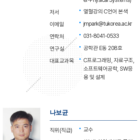
열혈강의 C언어 본색
저서
jmpark@tukorea.ac.kr
이메일
031-8041-0533
연락처
공학관 E동 208호
연구실
C프로그래밍, 자료구조,
대표교과목
소프트웨어공학, SW응
용 및 설계
나보균
교수
직위(직급)