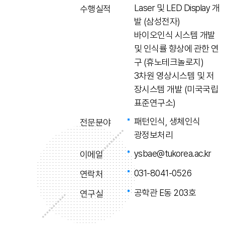
Laser 및 LED Display 개
수행실적
발 (삼성전자)
바이오인식 시스템 개발
및 인식률 향상에 관한 연
구 (휴노테크놀로지)
3차원 영상시스템 및 저
장시스템 개발 (미국국립
표준연구소)
패턴인식, 생체인식
전문분야
광정보처리
ysbae@tukorea.ac.kr
이메일
031-8041-0526
연락처
공학관 E동 203호
연구실