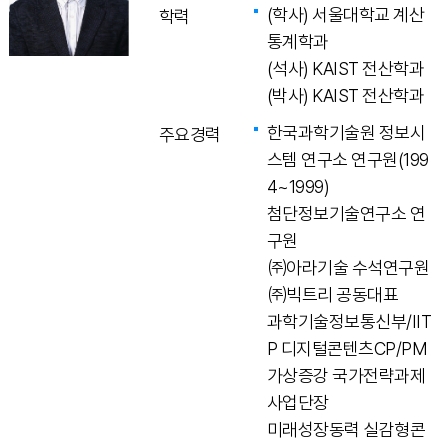
(학사) 서울대학교 계산
학력
통계학과
(석사) KAIST 전산학과
(박사) KAIST 전산학과
한국과학기술원 정보시
주요경력
스템 연구소 연구원(199
4~1999)
첨단정보기술연구소 연
구원
㈜아라기술 수석연구원
㈜빅트리 공동대표
과학기술정보통신부/IIT
P 디지털콘텐츠CP/PM
가상증강 국가전략과제
사업단장
미래성장동력 실감형콘