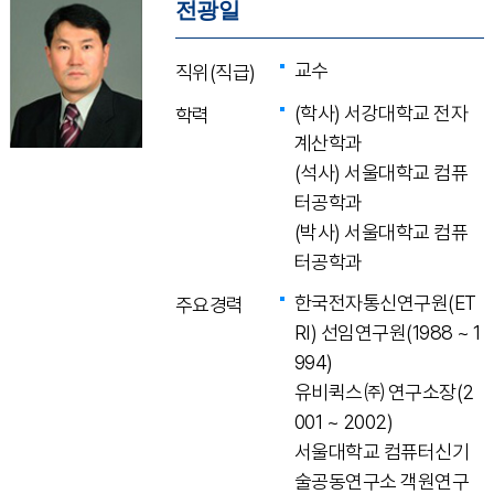
전광일
교수
직위(직급)
(학사) 서강대학교 전자
학력
계산학과
(석사) 서울대학교 컴퓨
터공학과
(박사) 서울대학교 컴퓨
터공학과
한국전자통신연구원(ET
주요경력
RI) 선임연구원(1988 ~ 1
994)
유비퀵스㈜ 연구소장(2
001 ~ 2002)
서울대학교 컴퓨터신기
술공동연구소 객원연구