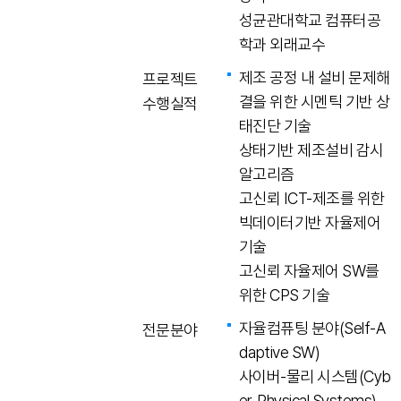
성균관대학교 컴퓨터공
학과 외래교수
제조 공정 내 설비 문제해
프로젝트
결을 위한 시멘틱 기반 상
수행실적
태진단 기술
상태기반 제조설비 감시
알고리즘
고신뢰 ICT-제조를 위한
빅데이터기반 자율제어
기술
고신뢰 자율제어 SW를
위한 CPS 기술
자율컴퓨팅 분야(Self-A
전문분야
daptive SW)
사이버-물리 시스템(Cyb
er-Physical Systems)