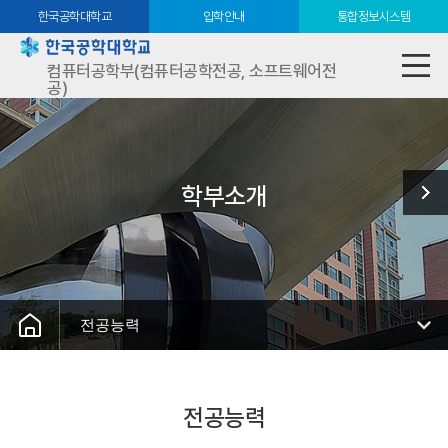
한국공학대학교
입학안내
통합정보시스템
컴퓨터공학부(컴퓨터공학전공, 소프트웨어전
공)
학부소개
전공능력
전공능력