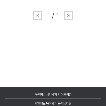
1
1
개인정보 처리방침 및 이용약관
개인정보 목적외 이용·제공대장