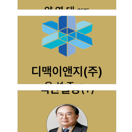
용석주 디맥이앤지㈜ 대표석
2022.07.04
대외협력실 관리인
이득치 백산철강(주) 회장