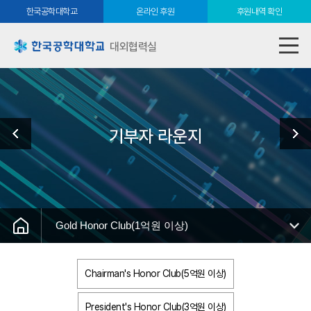
한국공학대학교
온라인 후원
후원내역 확인
대외협력실
기부자 라운지
Gold Honor Club(1억원 이상)
Chairman's Honor Club(5억원 이상)
President's Honor Club(3억원 이상)