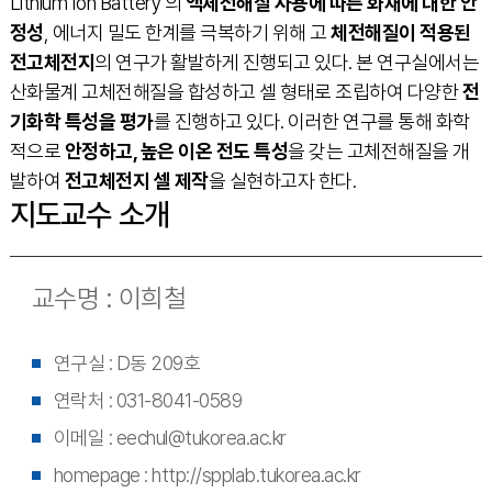
Lithium Ion Battery 의
액체전해질 사용에 따른 화재에 대한 안
정성
, 에너지 밀도 한계를 극복하기 위해 고
체전해질이 적용된
전고체전지
의 연구가 활발하게 진행되고 있다. 본 연구실에서는
산화물계 고체전해질을 합성하고 셀 형태로 조립하여 다양한
전
기화학 특성을 평가
를 진행하고 있다. 이러한 연구를 통해 화학
적으로
안정하고, 높은 이온 전도 특성
을 갖는 고체전해질을 개
발하여
전고체전지 셀 제작
을 실현하고자 한다.
지도교수 소개
교수명 : 이희철
연구실 : D동 209호
연락처 : 031-8041-0589
이메일 : eechul@tukorea.ac.kr
homepage : http://spplab.tukorea.ac.kr