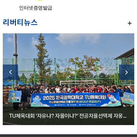
인터넷증명발급
리버티뉴스
TU체육대회 ‘자유냐? 자율이냐?’ 전공자율선택제 자웅겨루기 개최