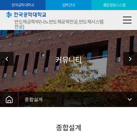
한국공학대학교
입학안내
통합정보시스템
반도체공학부(나노반도체공학전공,반도체시스템
전공)
커뮤니티
종합설계
종합설계