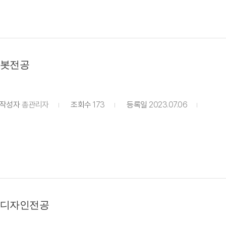
봇전공
작성자
총관리자
조회수
173
등록일
2023.07.06
디자인전공