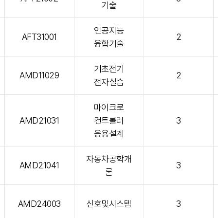
기술
인공지능
AFT31001
2
융합기술
기초전기
AMD11029
2
전자실습
마이크로
AMD21031
컨트롤러
3
응용설계
자동차공학개
AMD21041
3
론
AMD24003
신호및시스템
3