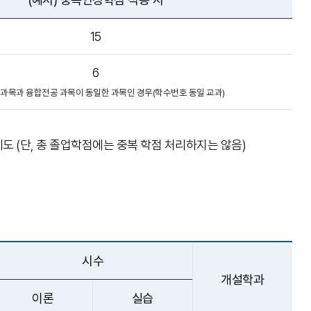
15
6
과목과 융합전공 과목이 동일한 과목인 경우(학수번호 동일 교과)
 (단, 총 졸업학점에는 중복 학점 처리하지는 않음)
시수
개설학과
이론
실습