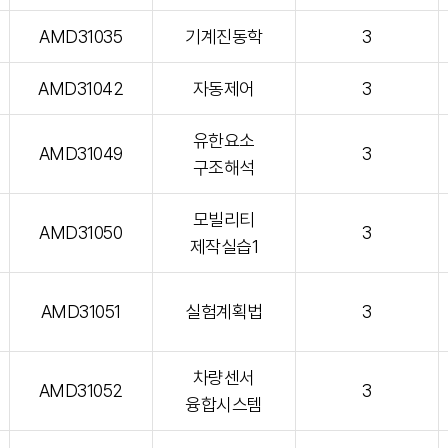
AMD31035
기계진동학
3
AMD31042
자동제어
3
유한요소
AMD31049
3
구조해석
모빌리티
AMD31050
3
제작실습1
AMD31051
실험계획법
3
차량센서
AMD31052
3
융합시스템