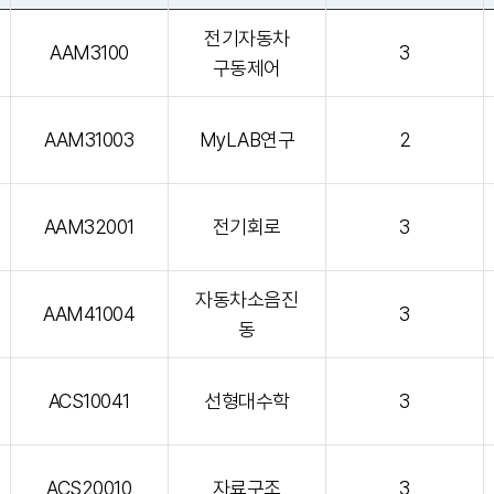
전기자동차
AAM3100
3
구동제어
AAM31003
MyLAB연구
2
AAM32001
전기회로
3
자동차소음진
AAM41004
3
동
ACS10041
선형대수학
3
ACS20010
자료구조
3