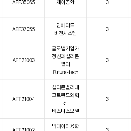
AEE35065
제어공학
3
임베디드
AEE37055
3
비전시스템
글로벌기업가
정신과실리콘
AFT21003
3
밸리
Future-tech
실리콘밸리테
크트랜드와혁
AFT21004
3
신
비즈니스모델
빅데이터융합
AFT21002
3