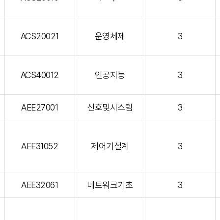
ACS20021
운영체제
3
ACS40012
인공지능
3
AEE27001
신호및시스템
3
AEE31052
제어기설계
3
AEE32061
네트워크기초
3