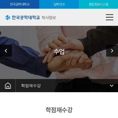
한국공학대학교
입학안내
통합정보시스템
학사정보
수업
학점재수강
학점재수강