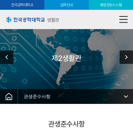
한국공학대학교
입학안내
통합정보시스템
생활관
제2생활관
관생준수사항
관생준수사항