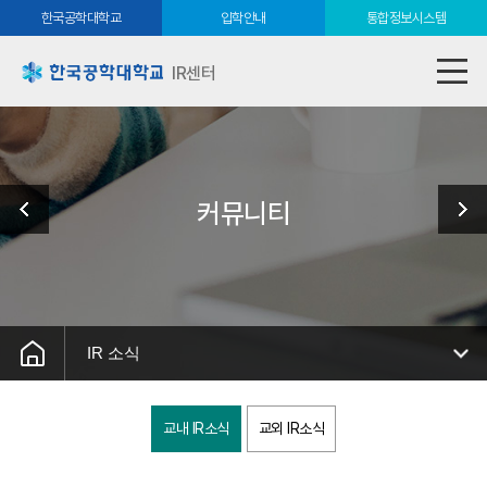
한국공학대학교
입학안내
통합정보시스템
IR센터
커뮤니티
IR 소식
교내 IR소식
교외 IR소식