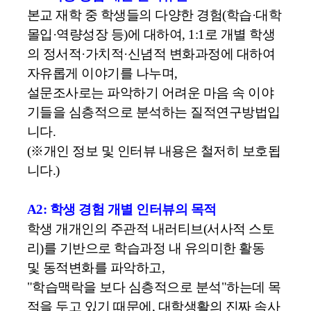
본교 재학 중 학생들의 다양한 경험
(
학습
·
대학
몰입
·
역량성장
등
)
에 대하여
, 1:1
로 개별 학생
의 정서적
·
가치적
·
신념적
변화과정에 대하여
자유롭게 이야기를 나누며
,
설문조사로는 파악하기 어려운 마음 속 이야
기들을 심층적으로 분석하는
질적연구방법입
니다
.
(※
개인 정보 및 인터뷰 내용은 철저히 보호됩
니다
.)
A2: 학생 경험 개별 인터뷰의 목적
학생 개개인의 주관적
내러티브
(
서사적 스토
리
)
를 기반으로 학습과정 내 유의미한 활동
및
동적변화를
파악하고
,
"
학습맥락을
보다 심층적으로 분석
"
하는데 목
적을 두고 있기 때문에
,
대학생활의 진짜 속사