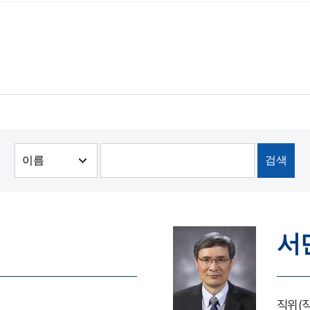
서
직위(