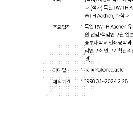
학력
과 (석사) 독일 RWTH A
WTH Aachen, 화학과
독일 RWTH Aache
주요업적
원 선임/책임연구원 일
중부대학교 인쇄공학과
리연구소 연구기획관리
견)
han@tukorea.ac.kr
이메일
1998.3.1~2024.2.28
재직기간