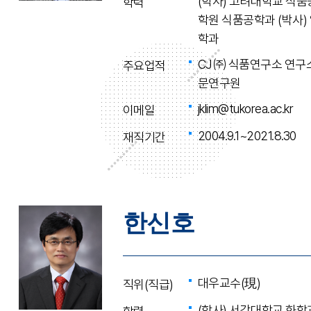
(학사) 고려대학교 식품
학력
학원 식품공학과 (박사
학과
CJ㈜ 식품연구소 연구
주요업적
문연구원
jklim@tukorea.ac.kr
이메일
2004.9.1~2021.8.30
재직기간
한신호
대우교수(現)
직위(직급)
(학사) 서강대학교 화학과,