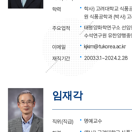
학사) 고려대학교 식품공
학력
원 식품공학과 (박사)
태평양화학연구소 선임
주요업적
수석연구원 유한양행중
kjkim@tukorea.ac.kr
이메일
2003.3.1~2024.2.28
재직기간
임재각
명예교수
직위(직급)