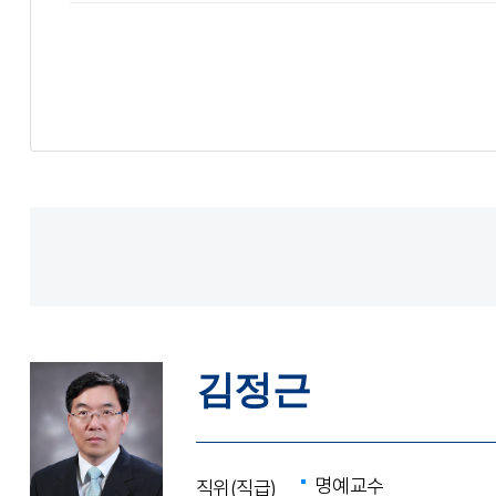
김정근
명예교수
직위(직급)