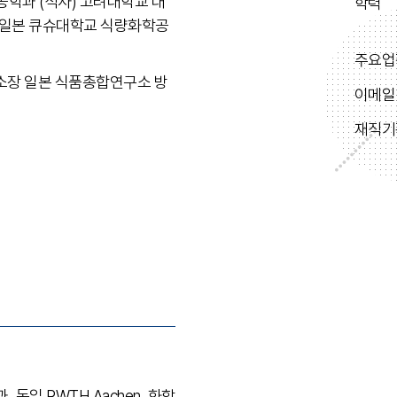
공학과 (석사) 고려대학교 대
학력
) 일본 큐슈대학교 식량화학공
주요업
소장 일본 식품총합연구소 방
이메일
재직기
 독일 RWTH Aachen, 화학