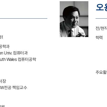
오
전/현
31
학력
속공학과
nson Univ. 컴퓨터과
South Wales 컴퓨터공학
주요활
제처장
터SW전공 책임교수
회원