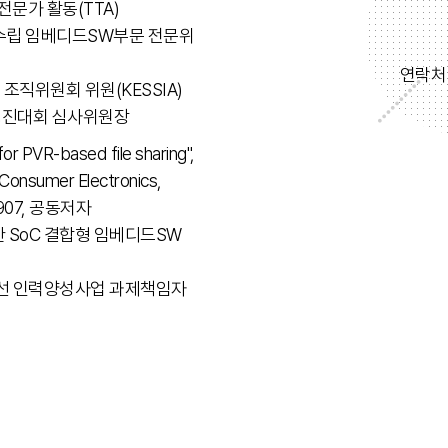
문가 활동(TTA)
략수립 임베디드SW부문 전문위
연락처
조직위원회 위원(KESSIA)
W경진대회 심사위원장
or PVR-based file sharing",
Consumer Electronics,
00-907, 공동저자
 SoC 결합형 임베디드SW
선 인력양성사업 과제책임자