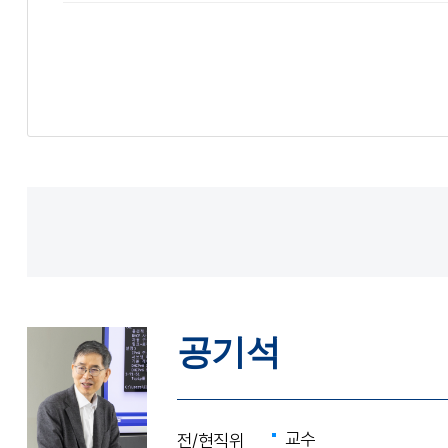
공기석
교수
전/현직위