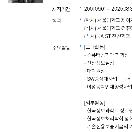
2001.09.01 ~ 2025.08.
재직기간
(학사) 서울대학교 제
학력
(석사) 서울대학교 컴
(박사) KAIST 전산학과
[교내활동]
주요활동
- 컴퓨터공학과 학과장
- 전산정보실장
- 대학원장
- SW중심대사업 TFT
- 여성공학인재양성사업
[외부활동]
- 한국정보과학회 정회
- 한국정보처리학회 정
- 기술신용보증기금의