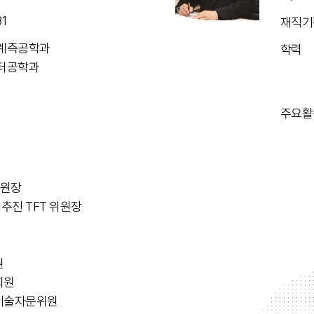
31
재직기
어계측공학과
학력
퓨터공학과
주요활
위원장
추진 TFT 위원장
원
회원
 기술자문위원