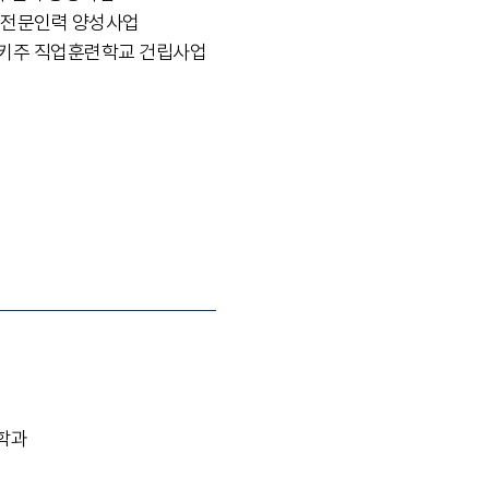
 전문인력 양성사업
 간다키주 직업훈련학교 건립사업
과학과