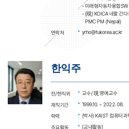
- 미래형자동차융합SW
- (現) KOICA 네팔
PMC PM (Nepal)
yrho@tukorea.ac.kr
연락처
한익주
교수/ 現 명예교수
전/현직위
1999.10. ~ 2022. 08.
재직기간
(박사) KAIST 컴퓨터
학력
[교내활동]
주요활동