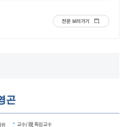
전문 보러가기
영곤
교수/ 現 특임교수
직위