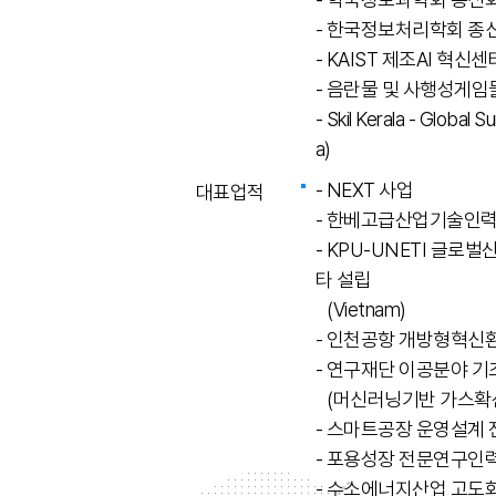
- 한국정보처리학회 종
- KAIST 제조AI 혁신
- 음란물 및 사행성게임
- Skil Kerala - Glob
a)
- NEXT 사업
대표업적
- 한베고급산업기술인
- KPU-UNETI 글
타 설립
(Vietnam)
- 인천공항 개방형혁신
- 연구재단 이공분야 
(머신러닝기반 가스확산
- 스마트공장 운영설계
- 포용성장 전문연구인
- 수소에너지산업 고도