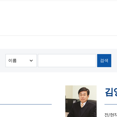
김
전/현