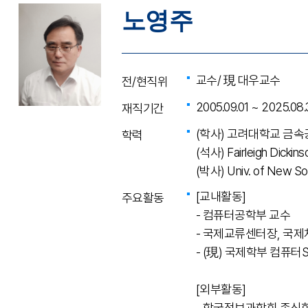
노영주
교수/ 現 대우교수
전/현직위
2005.09.01 ~ 2025.08.
재직기간
(학사) 고려대학교 금
학력
(석사) Fairleigh Dicki
(박사) Univ. of New 
[교내활동]
주요활동
- 컴퓨터공학부 교수
- 국제교류센터장, 국
- (現) 국제학부 컴퓨
[외부활동]
- 학국정보과학회 종신