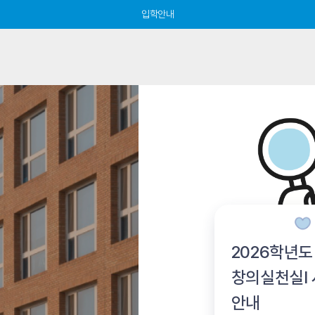
입학안내
2026학년도
창의실천실Ⅰ
안내